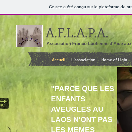
Ce site a été conçu sur la plateforme de cr
A.F.L.A.P.A.
Association Franco-Laotienne d'Aide au
Accueil
L'association
Home of Light
"PARCE QUE LES
ENFANTS
AVEUGLES AU
LAOS N'ONT PAS
LES MEMES